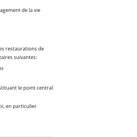
ragement de la vie
es restaurations de
taires suivantes:
ns
tituant le point central
i, en particulier