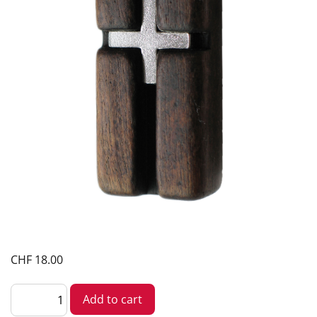
CHF
18.00
Crocifisso
Add to cart
da
stringere