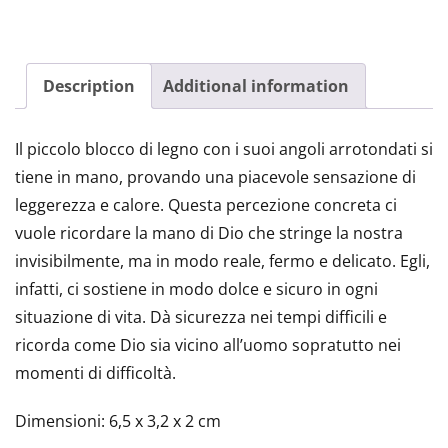
tra
le
mani
dall'abbazia
benedettina
Description
Additional information
di
Königsmünster
quantity
Il piccolo blocco di legno con i suoi angoli arrotondati si
tiene in mano, provando una piacevole sensazione di
leggerezza e calore. Questa percezione concreta ci
vuole ricordare la mano di Dio che stringe la nostra
invisibilmente, ma in modo reale, fermo e delicato. Egli,
infatti, ci sostiene in modo dolce e sicuro in ogni
situazione di vita. Dà sicurezza nei tempi difficili e
ricorda come Dio sia vicino all’uomo sopratutto nei
momenti di difficoltà.
Dimensioni: 6,5 x 3,2 x 2 cm