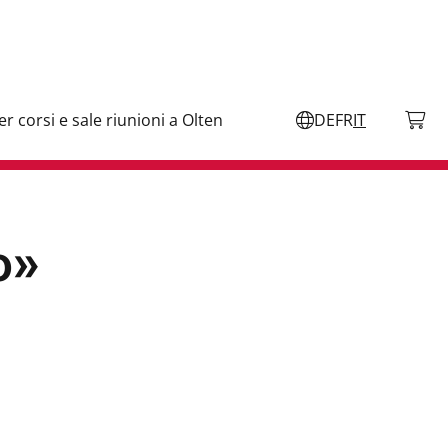
per corsi e sale riunioni a Olten
DE
FR
IT
o»