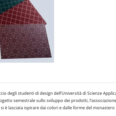
silenzio»
quantity
cio degli studenti di design dell’Università di Scienze Appli
etto semestrale sullo sviluppo dei prodotti, l’associazione K
 si è lasciata ispirare dai colori e dalle forme del monaster