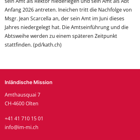
sein Amt als Rektor niederlegen und sein Amt als Abt
Anfang 2026 antreten. Ineichen tritt die Nachfolge von
Msgr. Jean Scarcella an, der sein Amt im Juni dieses
Jahres niedergelegt hat. Die Amtseinführung und die
Abtsweihe werden zu einem späteren Zeitpunkt
stattfinden. (pd/kath.ch)
Inländische Mission
Amthausquai 7
CH-4600 Olten
+41 41 710 15 01
info@im-mi.ch