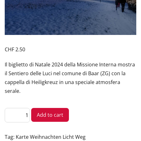
CHF
2.50
Il biglietto di Natale 2024 della Missione Interna mostra
il Sentiero delle Luci nel comune di Baar (ZG) con la
cappella di Heiligkreuz in una speciale atmosfera
serale.
Cartolina
Add to cart
di
Natale
con
Sentiero
luminoso
Tag:
Karte Weihnachten Licht Weg
quantity