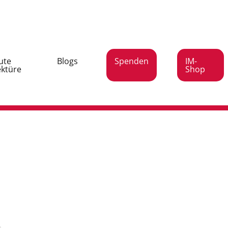
ute
Blogs
Spenden
IM-
ektüre
Shop