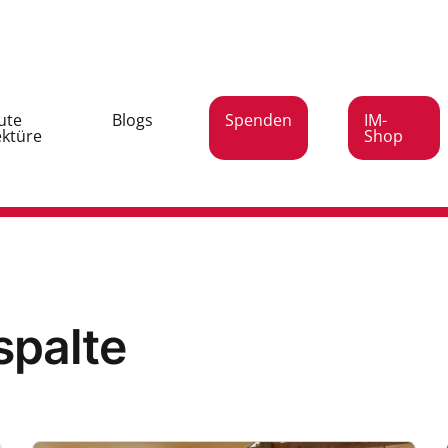
ute
Blogs
Spenden
IM-
ektüre
Shop
spalte