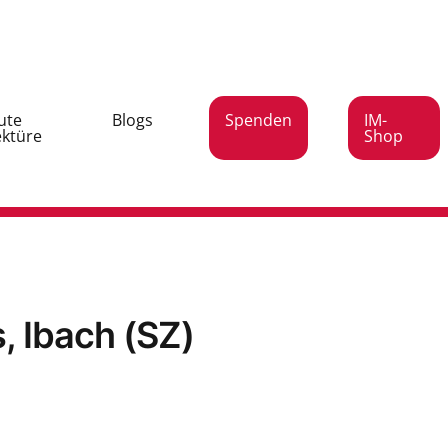
ute
Blogs
Spenden
IM-
ektüre
Shop
s, Ibach (SZ)