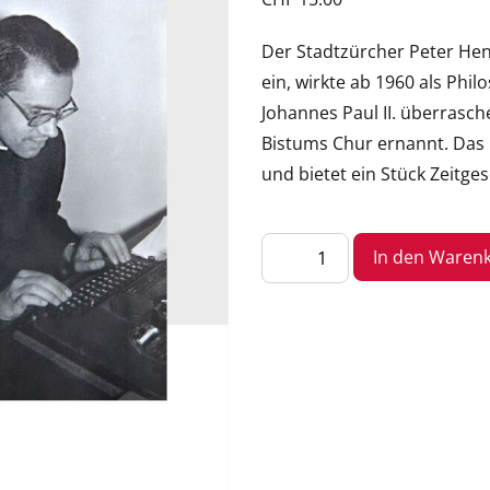
Der Stadtzürcher Peter Henr
ein, wirkte ab 1960 als Ph
Johannes Paul II. überrasc
Bistums Chur ernannt. Das I
und bietet ein Stück Zeitges
«Rückblick.
In den Waren
Ereignisse
und
Erlebnisse»
–
Bischof
Dr.
Peter
Henrici
SJ
im
Interview
mit
Urban
Fink