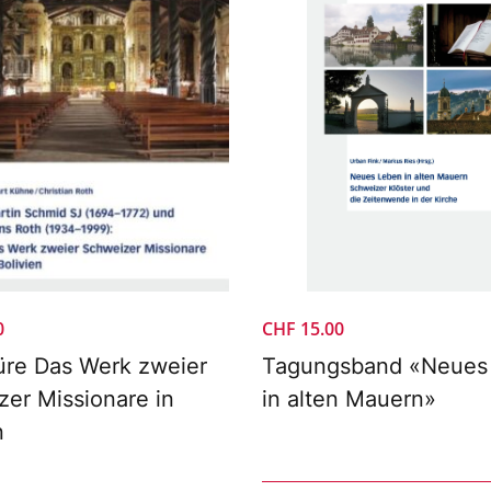
0
CHF
15.00
üre Das Werk zweier
Tagungsband «Neues
er Missionare in
in alten Mauern»
n