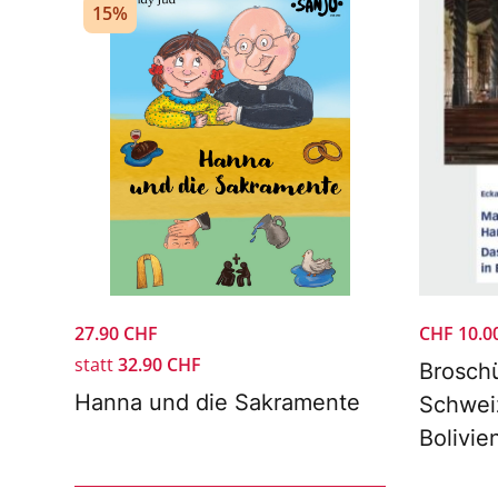
15%
27.90
CHF
CHF
10.0
statt
32.90
CHF
Brosch
Hanna und die Sakramente
Schweiz
Bolivie