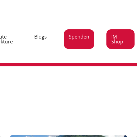
ute
Blogs
Spenden
IM-
ektüre
Shop